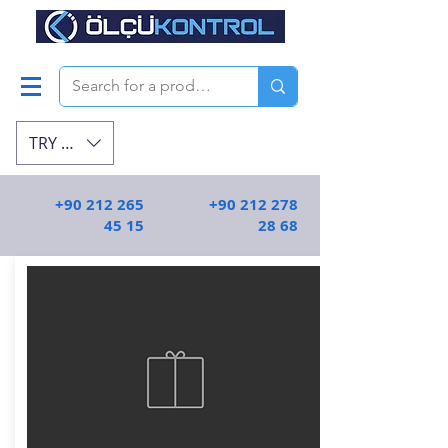
TRY (₺)
+90 212 265
+90 212 278
45 15
28 68