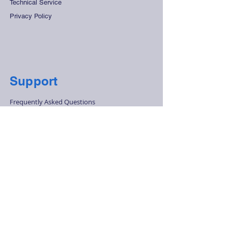
Technical Service
Privacy Policy
Support
Frequently Asked Questions
Distant Sales Agreement
Store Rules
Secure Payment
Contact Us
+90 212 265 45 15
-
+90 212 278 28
68
info@olcukontrol.com
Huzur Mah. Barbaros Cad. No:48 4.Levent