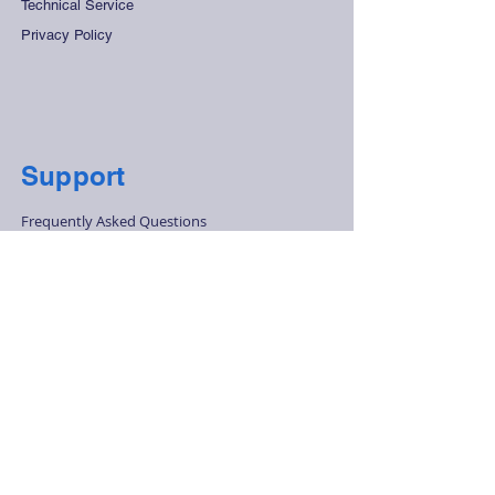
Technical Service
Privacy Policy
Support
Frequently Asked Questions
Distant Sales Agreement
Store Rules
Secure Payment
Contact Us
+90 212 265 45 15
-
+90 212 278 28
68
info@olcukontrol.com
Huzur Mah. Barbaros Cad. No:48 4.Levent