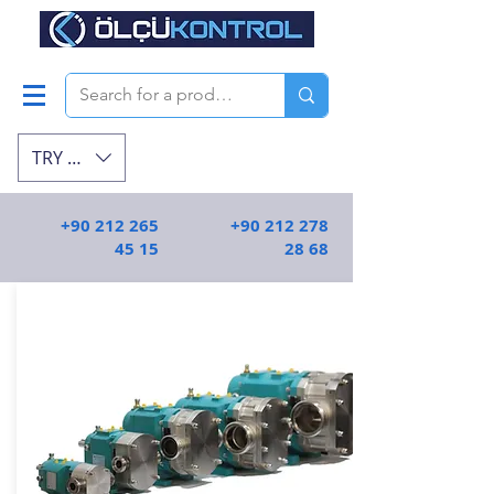
TRY (₺)
+90 212 265
+90 212 278
45 15
28 68