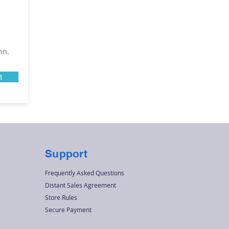
ın.
t
Support
Frequently Asked Questions
Distant Sales Agreement
Store Rules
Secure Payment