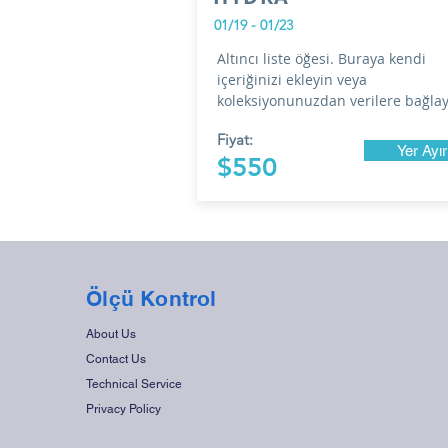
01/19 - 01/23
Altıncı liste öğesi. Buraya kendi
içeriğinizi ekleyin veya
koleksiyonunuzdan verilere bağlay
Fiyat:
Yer Ayır
$550
Ölçü Kontrol
About Us
Contact Us
Technical Service
Privacy Policy