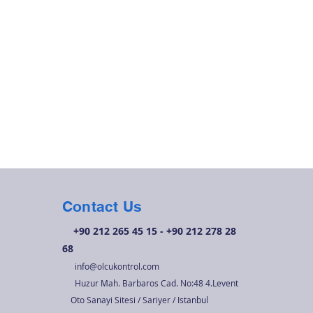
Contact Us
+90 212 265 45 15 - +90 212 278 28
68
info@olcukontrol.com
Huzur Mah. Barbaros Cad. No:48 4.Levent
Oto Sanayi Sitesi / Sariyer / Istanbul