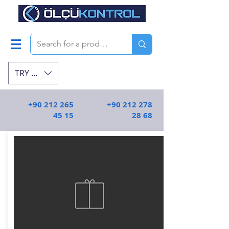
TRY (₺)
+90 212 265
+90 212 278
45 15
28 68