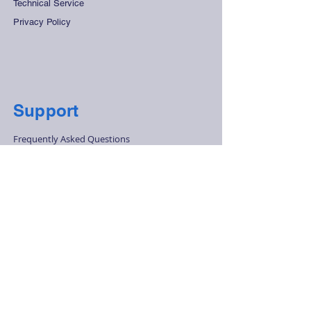
Technical Service
Privacy Policy
Support
Frequently Asked Questions
Distant Sales Agreement
Store Rules
Secure Payment
Contact Us
+90 212 265 45 15
-
+90 212 278 28
68
info@olcukontrol.com
Huzur Mah. Barbaros Cad. No:48 4.Levent