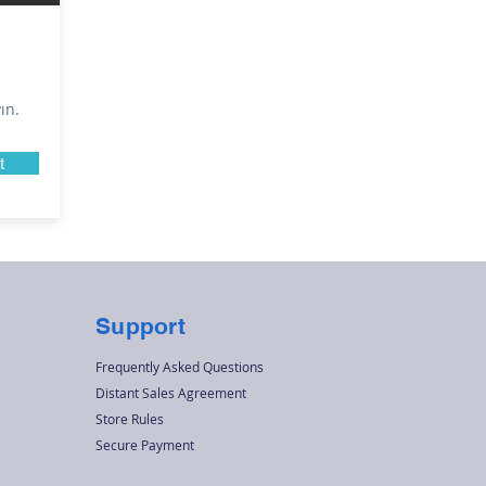
ın.
t
Support
Frequently Asked Questions
Distant Sales Agreement
Store Rules
Secure Payment