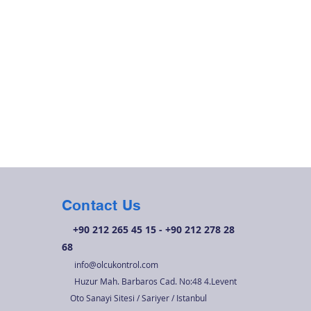
Contact Us
+90 212 265 45 15 - +90 212 278 28
68
info@olcukontrol.com
Huzur Mah. Barbaros Cad. No:48 4.Levent
Oto Sanayi Sitesi / Sariyer / Istanbul