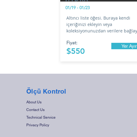
01/19 - 01/23
Altıncı liste öğesi. Buraya kendi
içeriğinizi ekleyin veya
koleksiyonunuzdan verilere bağlay
Fiyat:
Yer Ayır
$550
Ölçü Kontrol
About Us
Contact Us
Technical Service
Privacy Policy