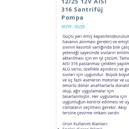
12/25 12V AISI
316 Santrifüj
Pompa
01/19 - 01/23
Güçlü yarı emiş kapasitesi(kurul
havanın alınması gerekir) ve emişt
sıvının kesintili varlığında bile çal
yeteneği sayesinde sıvıların emilm
aktarılması için en iyi çözüm. Ta
AISI 316 paslanmaz çelikten yapıl
ALG serisi, özellikle aşındırıcı ve g
sıvıları için uygundur. Büyük boyut
ve üç fazlı asenkron motorlar ve 
ömürlü döner anahtarlarla donatı
olup, ağır uygulamalar için
tasarlanmıştır. Her uygulama için
uygunluğun kontrol edilmesi ve u
contaların seçilmesi gerekir. Akışı
tersine çevirme imkanı vardır.
Ürün Kullanım Alanları: