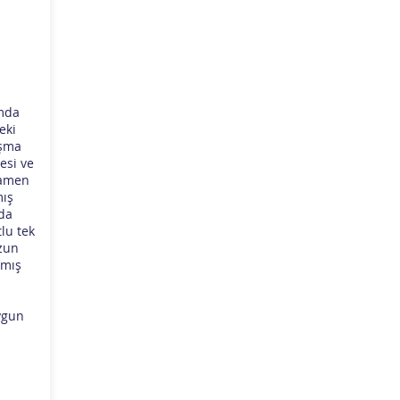
umda
eki
ışma
esi ve
mamen
mış
ıda
lu tek
uzun
lmış
ygun